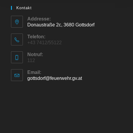
Kontakt
Addresse:
Donaustraße 2c, 3680 Gottsdorf
Opens
Telefon:
in
+43 7412/55122
a
Notruf:
112
new
tab
Email:
gottsdorf@feuerwehr.gv.at
Opens
in
your
application