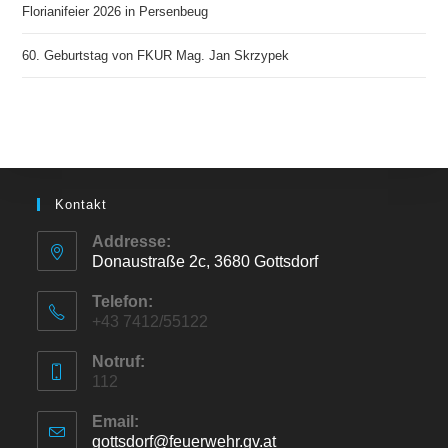
Florianifeier 2026 in Persenbeug
60. Geburtstag von FKUR Mag. Jan Skrzypek
Kontakt
Addresse:
Donaustraße 2c, 3680 Gottsdorf
Opens
Telefon:
in
+43 7412/55122
a
Notruf:
112
new
tab
Email:
gottsdorf@feuerwehr.gv.at
Opens